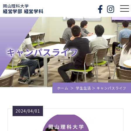
岡山理科大学
togg
経営学部 経営学科
nav
キャンパスライフ
ホーム
＞
学生生活
＞
キャンパスライフ
2024/04/01