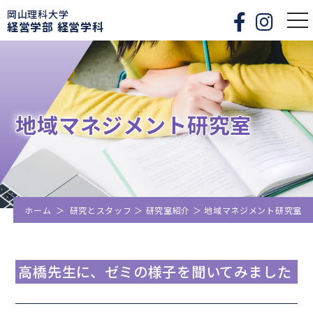
岡山理科大学
togg
経営学部 経営学科
nav
地域マネジメント研究室
ホーム
＞
研究とスタッフ
＞
研究室紹介
＞
地域マネジメント研究室
高橋先生に、ゼミの様子を聞いてみました