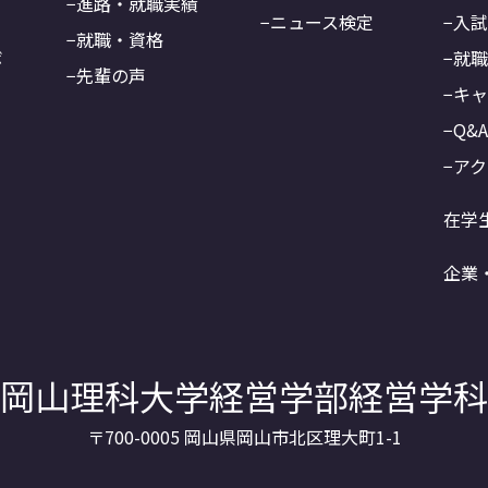
進路・就職実績
ニュース検定
入
就職・資格
ボ
就
先輩の声
キ
Q&
アク
在学
企業
岡山理科大学経営学部経営学科
〒700-0005 岡山県岡山市北区理大町1-1