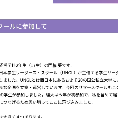
クールに参加して
経営学科
2
年生（17生）の
門脇 葵
です。
日本学生リーダーズ・スクール（
UNGL
）が主催する学生リー
しました。
UNGL
とは西日本にあるおよそ
20
の国公私立大学に
まな企画を立案・運営しています。今回のサマースクールもこ
の学生が参加しました。理大は今年が初参加で、私を含めて経
につなげるため思い切ってここに飛び込みました。
は大きく４つあります。