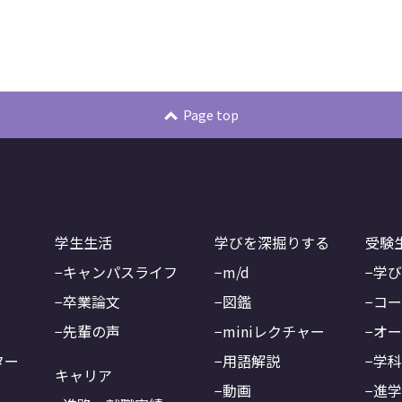
Page top
学生生活
学びを深掘りする
受験
キャンパスライフ
m/d
学
卒業論文
図鑑
コー
先輩の声
miniレクチャー
オ
ター
用語解説
学
キャリア
動画
進