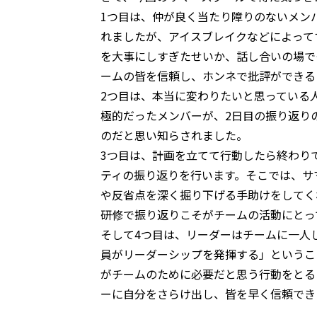
1
つ目は、仲が良く当たり障りのないメン
れましたが、アイスブレイクなどによって
を大事にしすぎたせいか、話し合いの場で
ームの皆を信頼し、ホンネで批評ができる
2
つ目は、本当に変わりたいと思っている
極的だったメンバーが、
2
日目の振り返り
のだと思い知らされました。
3
つ目は、計画を立てて行動したら終わり
ティの振り返りを行います。そこでは、サ
や反省点を深く掘り下げる手助けをしてく
研修で振り返りこそがチームの活動にとっ
そして
4
つ目は、リーダーはチームに一人
員がリーダーシップを発揮する」というこ
がチームのために必要だと思う行動をとる
ーに自分をさらけ出し、皆を早く信頼でき