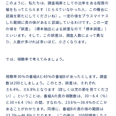
このように、私たちは、調査結果としての比率をある程度の
幅をもってとらえます（とらえていなかった人、この機会に
認識を新たにしてくださいね）。一定の値をプラスマイナス
した範囲に真の値があると認識しているわけです。この一定
の値を「誤差」（標本抽出による誤差なので「標本誤差」）
といいます。そして、この誤差は、調査人数によって異な
り、人数が多ければ多いほど、小さくなります。
では、視聴率で考えてみましょう。
視聴率30％の番組Aと40％の番組Bがあったとします。調査
数は200としましょう。このとき、誤差は、それぞれ
±6.4％、±6.8％となります（詳しくは次の節を見てくださ
い）。ということは、番組Aの真の視聴数は、30－6.4（％）
と30＋6.4（％）の間、すなわち、23.6％～36.4％のどこか
あることがわかります。同様に、番組Bの真の値の範囲は
33.2％～46.8％となります。（この値は、100回調査したと