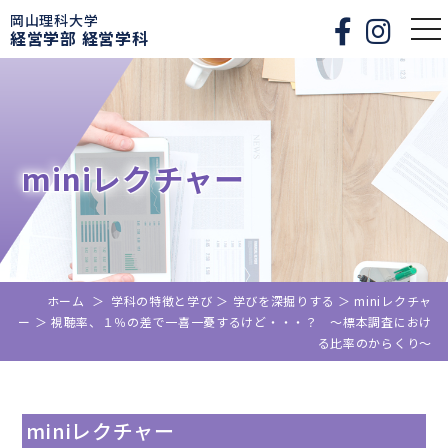
岡山理科大学
togg
経営学部 経営学科
nav
miniレクチャー
ホーム
＞
学科の特徴と学び
＞
学びを深掘りする
＞
miniレクチャ
ー
＞
視聴率、１％の差で一喜一憂するけど・・・？ ～標本調査におけ
る比率のからくり～
miniレクチャー