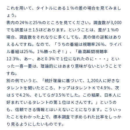
これを用いて、タイトルにある１％の差の場合を見てみまし
ょう。
表内の24％と25％のところを見てください。調査数が3,000
でも誤差は±1.5ほどあります。ということは、差が１％の
場合、調査数をそれなりに多くしても、真の値の逆転はあり
えるんですね。なので、「うちの番組は視聴率26％、ライバ
ル番組は25％。1％勝ったぞ！」、「最高瞬間視聴率
12.3％、あー、あと0.3％で１位になれたのに・・・」とい
った一喜一憂は、理論的にはあまり意味がないということで
すね。
別の例でいうと、「統計理論に基づいて、1,200人に好きな
タレントを聞いたところ、トップはタレントＫで4.9％、次
はＳで4.2％、そしてＧが3.5％でした。この結果、日本人に
好まれているタレントの第１位はＫさんです。」というの
も、信頼できる情報とはいえないことになります。こういっ
たことをわかった上で、標本調査で求められた比率をしっか
り見るようにしたいものです。