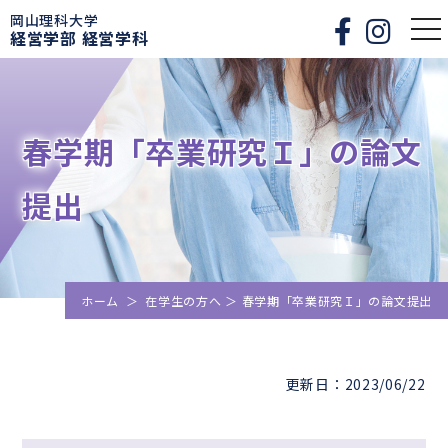
岡山理科大学
togg
経営学部 経営学科
nav
春学期「卒業研究Ｉ」の論文
提出
ホーム
＞
在学生の方へ
＞
春学期「卒業研究Ｉ」の論文提出
更新日：2023/06/22