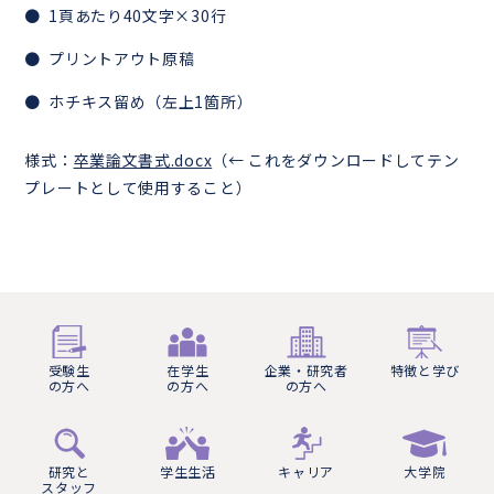
1頁あたり40文字×30行
プリントアウト原稿
ホチキス留め（左上1箇所）
様式：
卒業論文書式.docx
（← これをダウンロードしてテン
プレートとして使用すること）
受験生
在学生
企業・研究者
特徴と学び
の方へ
の方へ
の方へ
研究と
学生生活
キャリア
大学院
スタッフ