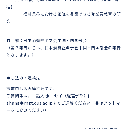
程)
「福祉業界における価値を提案できる従業員教育の研
究」
共 催
：日本消費経済学会中国・四国部会
（第３報告からは、日本消費経済学会中国・四国部会の報告
となります。）
申し込み・連絡先
事前申し込み等不要です。
ご質問等は，世話人 張 セイ（経営学部）j-
zhang◆mgt.ous.ac.jpまでご連絡ください（◆はアットマ
ークに変更ください）。