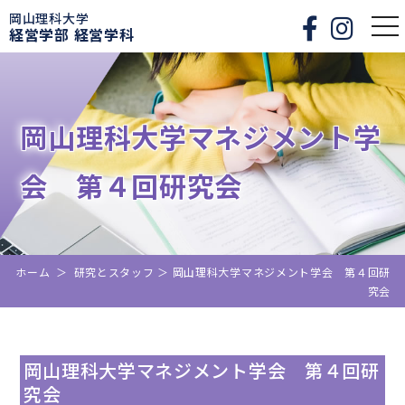
岡山理科大学
togg
経営学部 経営学科
nav
岡山理科大学マネジメント学
会 第４回研究会
ホーム
＞
研究とスタッフ
＞
岡山理科大学マネジメント学会 第４回研
究会
岡山理科大学マネジメント学会 第４回研
究会