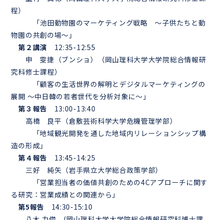
程）
「池田動物園のマーケティング戦略 ～子供たちと動
物園の共創の場～」
第２講演
12:35-12:55
申 雯捷（ブンショ）（岡山理科大学大学院総合情報研
究科修士課程）
「顧客の生活世界の解明とデジタルマーケティングの
展開 ～中日韓の若者世代を分析対象に～」
第３報告
13:00-13:40
高橋 良平（倉敷芸術科学大学危機管理学部）
「地域観光開発を通した地域内リレーションシップ構
造の形成」
第４報告
13:45-14:25
三好 純矢（岩手県立大学総合政策学部）
「営業担当者の価値共創のための4Cアプローチに関す
る研究：営業成績との関連から」
第5報告
14:30-15:10
八木 力俊 (岡山理科大学大学院総合情報研究科博士課