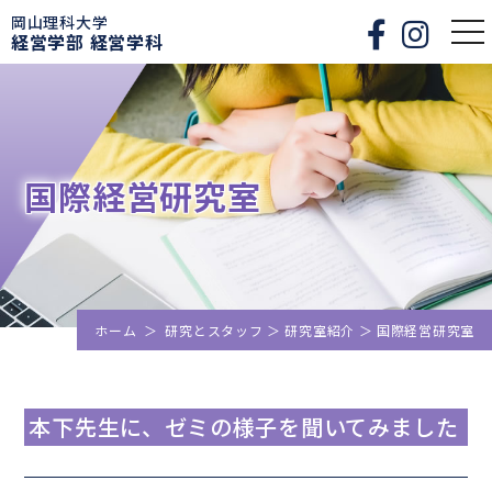
岡山理科大学
togg
経営学部 経営学科
nav
国際経営研究室
ホーム
＞
研究とスタッフ
＞
研究室紹介
＞
国際経営研究室
本下先生に、ゼミの様子を聞いてみました