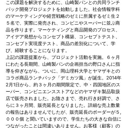
この課題を解決するために、山崎製パンとの共同ランチ
パック開発プロジェクトを始動しました。社会情報学科
のマーケティングや経営戦略のゼミに所属するゼミ生２
５名で、実際に発売され、コンビニやスーパーに並ぶ商
品を作ります。マーケティングと商品開発のプロセス、
アイデア発想からコンセプト構築、コンセプトテスト、
コンセプト実現度テスト、商品の差別化について、学
び、経験することになります。
上記の課題提案から、プロジェクト活動を実施。６ヶ月
にわたる長期間、山崎製パンの企画担当の野口さんに指
導を仰ぎながら、ついに、岡山理科大学とヤマザキとの
コラボ商品
ランチパック「デミカツ風」
が誕生。2014年
2月1日から、約３ヶ月の期間限定で、中・四国地区のス
ーパー、コンビニエンスストアなどのヤマザキ製品取扱
店で販売されました。お陰さまで、売れ行き好調で、さ
らに３ヶ月間、販売延長となりました。詳細な売上数量
の報告はありませんでしたが、販売延長のボーダーが５,
０００個 と聞いていますので、学生たちの大きな自信に
つながったことは間違いありません。お客様（顧客）の